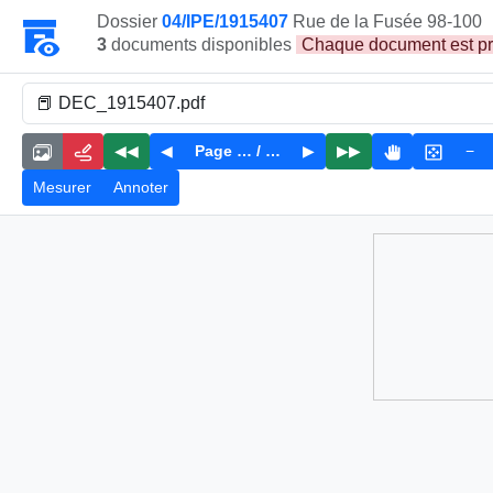
Dossier
04/IPE/1915407
Rue de la Fusée 98-100
3
documents disponibles
Chaque document est prése
◀◀
◀
Page
…
/
…
▶
▶▶
−
Mesurer
Annoter