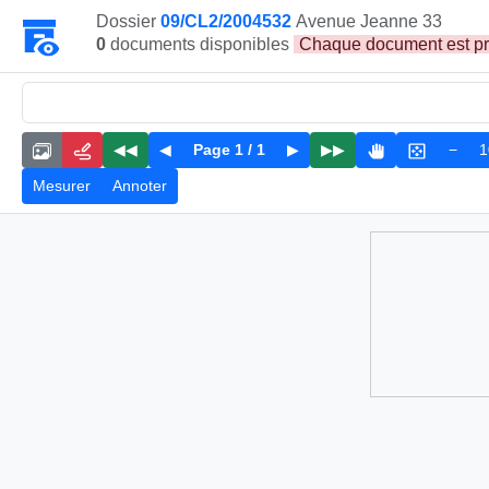
Dossier
09/CL2/2004532
Avenue Jeanne 33
0
documents disponibles
Chaque document est prése
◀◀
◀
Page
1
/
1
▶
▶▶
−
1
Mesurer
Annoter